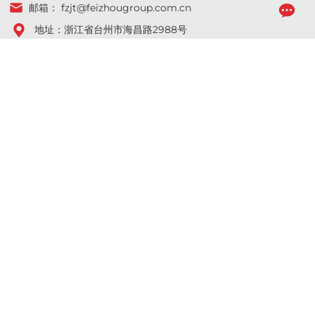
邮箱：
fzjt@feizhougroup.com.cn
地址：浙江省台州市海昌路2988号
请求报价
*注意：请务必准确填写信息，我们会尽快与您取得联系
提交
页面版权所有 © 飞洲集团股份有限公司
网站建设：中企动力
台州
|
SEO标签
营业执照
浙ICP备11044739号-1