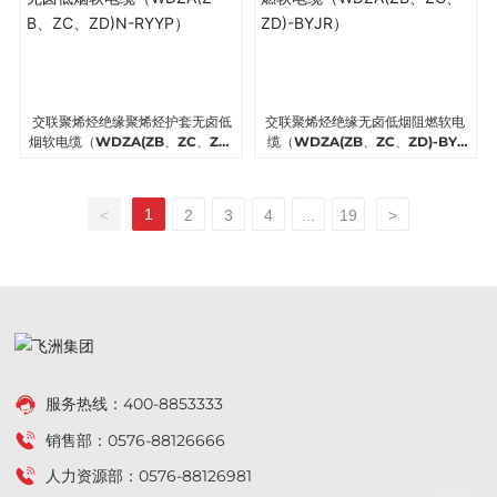
交联聚烯烃绝缘聚烯烃护套无卤低
交联聚烯烃绝缘无卤低烟阻燃软电
烟软电缆（WDZA(ZB、ZC、ZD)
缆（WDZA(ZB、ZC、ZD)-BYJ
N-RYYP）
R）
1
<
2
3
4
...
19
>
服务热线：
400-8853333
销售部：
0576-88126666
人力资源部：
0576-88126981