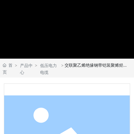
首
交联聚乙烯绝缘钢带铠装聚烯烃护套无卤低烟阻燃耐火电力电缆
产品中
低压电力
页
心
电缆