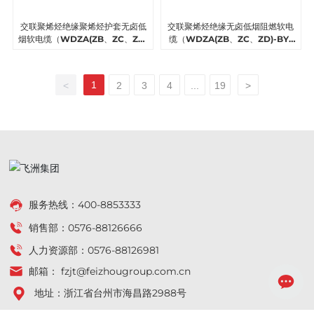
交联聚烯烃绝缘聚烯烃护套无卤低
交联聚烯烃绝缘无卤低烟阻燃软电
烟软电缆（WDZA(ZB、ZC、ZD)
缆（WDZA(ZB、ZC、ZD)-BYJ
N-RYYP）
R）
1
<
2
3
4
...
19
>
服务热线：
400-8853333
销售部：
0576-88126666
人力资源部：
0576-88126981
邮箱：
fzjt@feizhougroup.com.cn
地址：浙江省台州市海昌路2988号