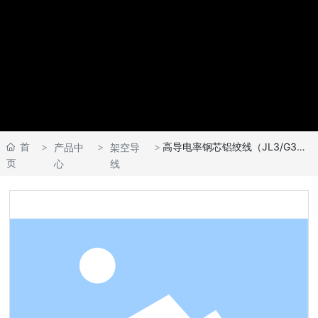
首
高导电率钢芯铝绞线（JL3/G3A）
产品中
架空导
页
心
线